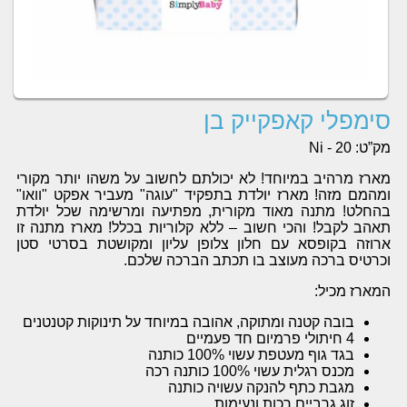
סימפלי קאפקייק בן
מק”ט:
Ni - 20
מארז מרהיב במיוחד! לא יכולתם לחשוב על משהו יותר מקורי
ומהמם מזה! מארז יולדת בתפקיד "עוגה" מעביר אפקט "וואו"
בהחלט! מתנה מאוד מקורית, מפתיעה ומרשימה שכל יולדת
תאהב לקבל! והכי חשוב – ללא קלוריות בכלל! מארז מתנה זו
ארוזה בקופסא עם חלון צלופן עליון ומקושטת בסרטי סטן
וכרטיס ברכה מעוצב בו תכתב הברכה שלכם.
המארז מכיל:
בובה קטנה ומתוקה, אהובה במיוחד על תינוקות קטנטנים
4 חיתולי פרמיום חד פעמיים
בגד גוף מעטפת עשוי 100% כותנה
מכנס רגלית עשוי 100% כותנה רכה
מגבת כתף להנקה עשויה כותנה
זוג גרביים רכות ונעימות