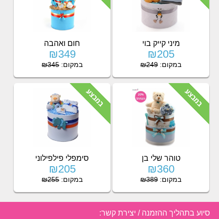
מיני קייק בוי
חום ואהבה
₪349
₪205
במקום:
₪249
במקום:
₪345
טוהר שלי בן
סימפלי פילפילוני
₪205
₪360
במקום:
₪389
במקום:
₪255
סיוע בתהליך ההזמנה / יצירת קשר: