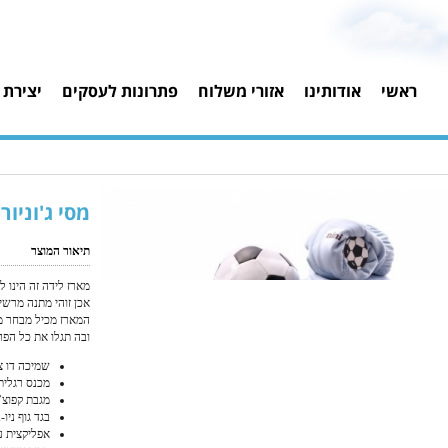
ראשי
אודותינו
אזורי משלוח
פתרונות לעסקים
יצירת 
מסי ג'וניור
תיאור המוצר
מארז לידה זה הינו ל
אכן זוהי מתנה מרש
המארז מכיל מבחר מוצ
ובה תגלו את כל הפר
שמיכה דו צדדית רכ
מכנס רגלית ניני 100% כותנה מה
מגבת קפוצ’ון ל
בגד גוף ניו-בורן (0-3) 
אפליקצית ע