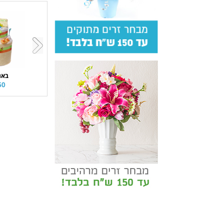
באג
0 ₪