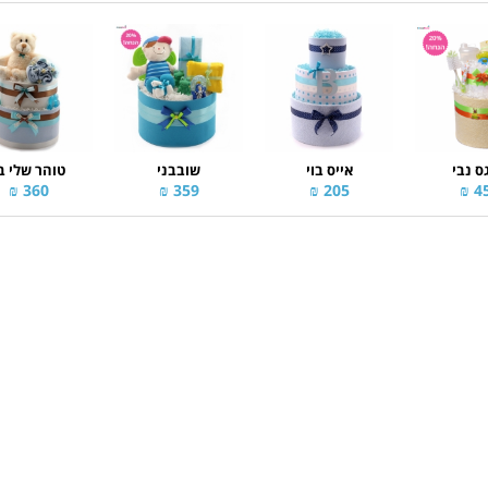
ס נבי
אייס בוי
שובבני
טוהר שלי ב
360 ₪
359 ₪
205 ₪
45