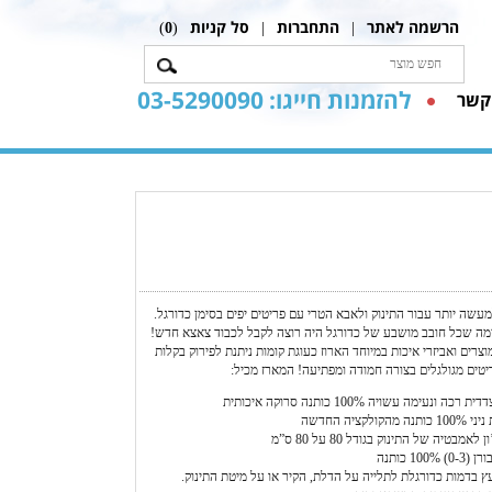
הרשמה לאתר
התחברות
סל קניות
)
0
(
|
|
להזמנות חייגו: 03-5290090
קשר
מעשה יותר עבור התינוק ולאבא הטרי עם פריטים יפים בסימן כדורגל.
ימה שכל חובב מושבע של כדורגל היה רוצה לקבל לכבוד צאצא חדש!
רים ואביזרי איכות במיוחד הארוז כעוגת קומות ניתנת לפירוק בקלות
יטים מגולגלים בצורה חמודה ומפתיעה! המארז מכיל:
ה ונעימה עשויה 100% כותנה סרוקה איכותית
קולקציה החדשה
אמבטיה של התינוק בגודל 80 על 80 ס”מ
100% כותנה
ץ בדמות כדורגלת לתלייה על הדלת, הקיר או על מיטת התינוק.