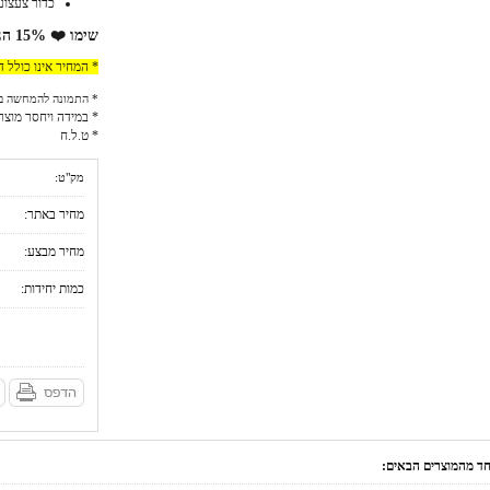
כדור צעצוע
שימו ❤️ 15% הנחה למזמינים באתר!
* המחיר אינו כולל 
* התמונה להמחשה ב
* במידה ויחסר מוצר
* ט.ל.ח
מק"ט:
מחיר באתר:
מחיר מבצע:
כמות יחידות:
אחד מהמוצרים הבאים: