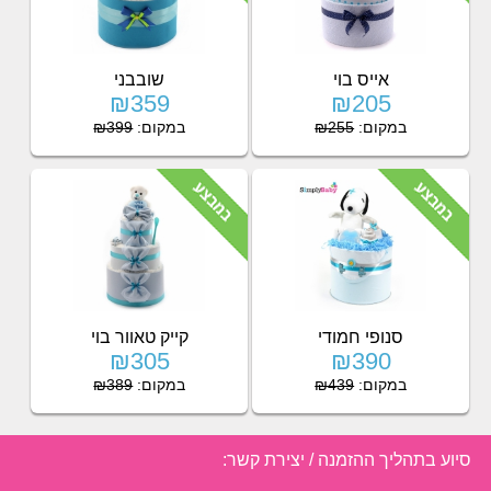
אייס בוי
שובבני
₪359
₪205
במקום:
₪255
במקום:
₪399
סנופי חמודי
קייק טאוור בוי
₪305
₪390
במקום:
₪439
במקום:
₪389
סיוע בתהליך ההזמנה / יצירת קשר: