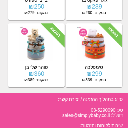
גולד פאקט בוי
בייבי ספורט
₪250
₪239
במקום:
₪260
במקום:
₪279
סימפלבה
טוהר שלי בן
₪360
₪299
במקום:
₪339
במקום:
₪389
סיוע בתהליך ההזמנה / יצירת קשר:
טל: 03-5290090
דוא"ל: sales@simplybaby.co.il
שירות לקוחות והזמנות: