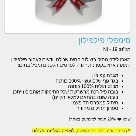
סימפלי פילפילון
מק”ט:
Ni - 19
מארז לידה מתוק בשילוב החיה שכולנו יודעים לאהוב פילפילון
המארז ארוז בקפדנות יתרה לפרטים הקטנים ומכיל בתוכו:
מגבת קפוצ'ון
בגד גוף שלם עשוי 100% כותנה
מכנס רגלית 100% כותנה
בובה פיל רכה מרשרשת שכל התינוקות אוהבים (ייתכן
בובה שונה בהתאם למלאי הקיים)
חיתול פמפרס חד פעמי
ספרון תהילים מהודר
שימו ❤️ 20% הנחה למזמינים באתר!
* המחיר אינו כולל דמי משלוח,
לצפייה בעלויות השילוח