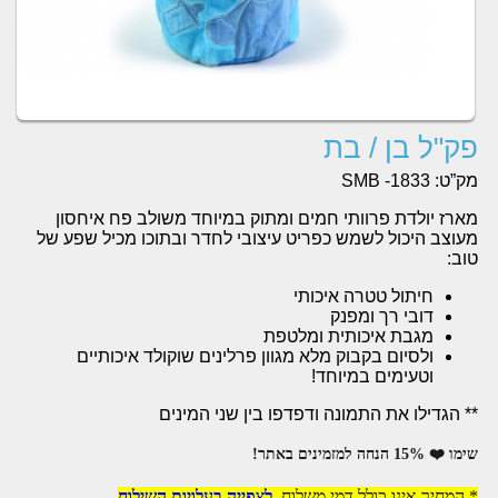
פק"ל בן / בת
מק”ט:
SMB -1833
מארז יולדת פרוותי חמים ומתוק במיוחד משולב פח איחסון
מעוצב היכול לשמש כפריט עיצובי לחדר ובתוכו מכיל שפע של
טוב:
חיתול טטרה איכותי
דובי רך ומפנק
מגבת איכותית ומלטפת
ולסיום בקבוק מלא מגוון פרלינים שוקולד איכותיים
וטעימים במיוחד!
** הגדילו את התמונה ודפדפו בין שני המינים
שימו ❤️ 15% הנחה למזמינים באתר!
* המחיר אינו כולל דמי משלוח,
לצפייה בעלויות השילוח