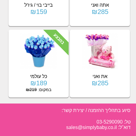
אתה ואני
בייבי בוי / גירל
₪159
₪285
את ואני
כל עולמי
₪189
₪285
במקום:
₪219
סיוע בתהליך ההזמנה / יצירת קשר:
טל: 03-5290090
דוא"ל: sales@simplybaby.co.il